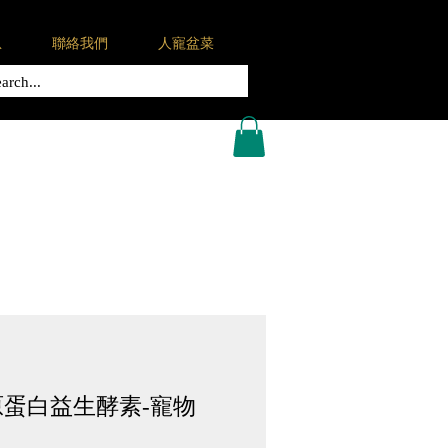
息
聯絡我們
人寵盆菜
蛋白益生酵素-寵物