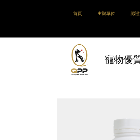
首頁
主辦單位
認證
​寵物優