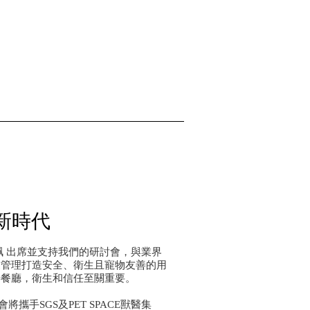
新時代
珮 出席並支持我們的研討會，與業界
業管理打造安全、衛生且寵物友善的用
善餐廳，衛生和信任至關重要。
將攜手SGS及PET SPACE獸醫集