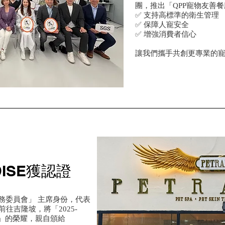
團，推出「QPP寵物友善
✅ 支持高標準的衛生管理
✅ 保障人寵安全
✅ 增強消費者信心
讓我們攜手共創更專業的
ISE獲認證
務委員會」 主席身份，代表
往吉隆坡，將「2025-
ellness」的榮耀，親自頒給