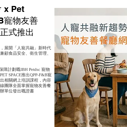
 x Pet
F&B寵物友善
正式推出
，展開「人寵共融」新時代
兼顧食品安全、衛生管理、
健保障計劃
嘅
IBH Petdsc 寵物
PET SPACE
推出QPP-F&B寵
出相關網上培訓課程，內容
線團隊全面掌握寵物友善餐
辦單位發出嘅證書