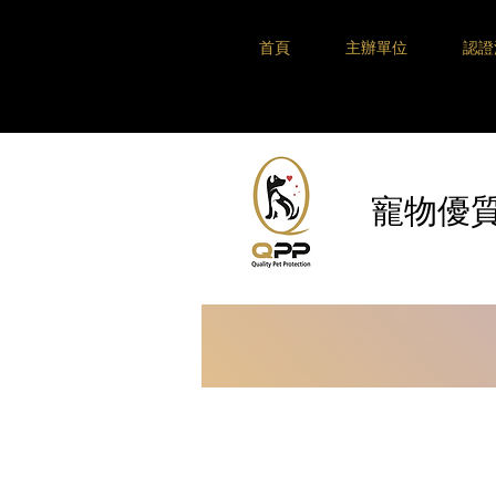
首頁
主辦單位
認證
​寵物優