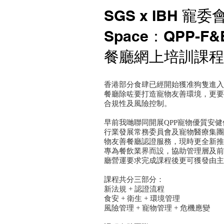
SGS x IBH 寵委會
Space：QPP-
餐廳網上培訓課程
香港部分食肆已經開始獲准狗隻進入
餐廳除咗要打造
寵物友善
環境，更要
合規性及風險控制。
早前我哋聯同開展
QPP寵物優質安
行業發展常務委員會
及寵物醫療集團
物友善餐廳認證服務，現時更全新推
專為餐飲業界而設，協助管理層及前
廳營運要求完成課程後更可獲發由主
課程共分三部分：
新法規 + 認證流程
食安 + 衛生 + 環境管理
風險管理 + 寵物管理 + 危機應變