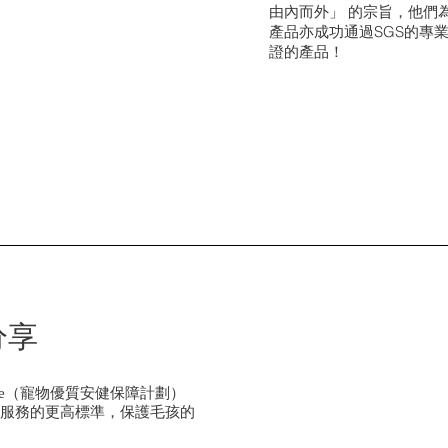
由內而外」 的宗旨，他們為
產品亦成功通過SGS的專
證的產品！
分享
PP) Scheme（寵物優質安健保障計劃）
服務的更高標準，保護毛孩的