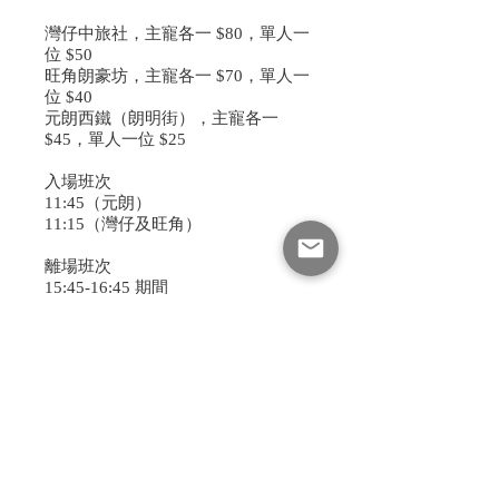
灣仔中旅社，主寵各一 $80，單人一
位 $50
旺角朗豪坊，主寵各一 $70，單人一
位 $40
元朗西鐵（朗明街），主寵各一
$45，單人一位 $25
入場班次
11:45（元朗）
11:15（灣仔及旺角）
離場班次
15:45-16:45 期間
請提早10分鐘輪候上車，逾時不
候，敬請見諒。
※請保留訂單號碼方便出示
此外，慈善捐款以$100為單位，大
家可以隨心意選擇捐款1-20單位，敬