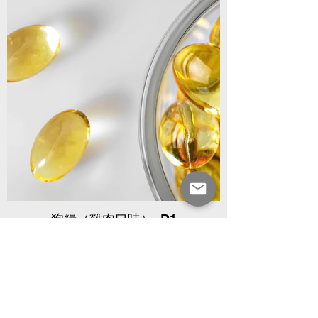
狗糧（雞肉口味）_D1